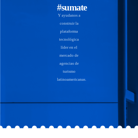
#sumate
Y ayudanos a
construir la
plataforma
tecnológica
líder en el
mercado de
agencias de
turismo
latinoamericanas.