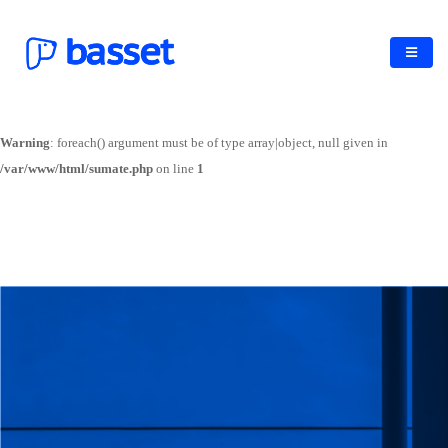
Could not resolve host: basset.goland.la
×
Failed to get contents.
Warning
: Trying to access array offset on value of type null in
/var/www/html/sumate.php
on line
1
Warning
: foreach() argument must be of type array|object, null given in
/var/www/html/sumate.php
on line
1