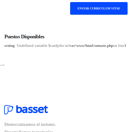
ENVIAR CURRICULUM VITAE
Puestos
Disponibles
Warning
: Undefined variable $cardjobs in
/var/www/html/sumate.php
on line
1
-->
Democratizamos el turismo.