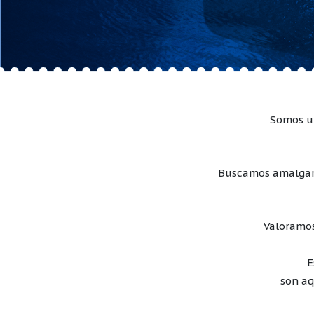
Somos u
Buscamos amalga
Valoramos
E
son a