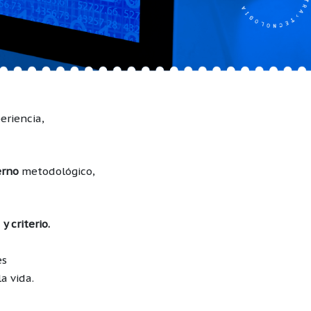
eriencia,
erno
metodológico,
 criterio.
es
a vida.