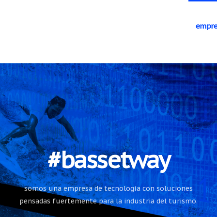
empre
#bassetway
somos una empresa de tecnología con soluciones
pensadas fuertemente para la industria del turismo.