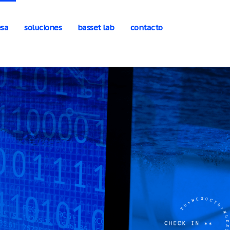
×
sa
soluciones
basset lab
contacto